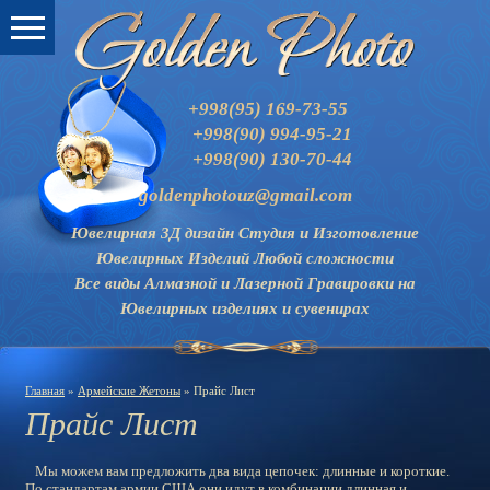
+998(95) 169-73-55
+998(90) 994-95-21
+998(90) 130-70-44
goldenphotouz@gmail.com
Ювелирная 3Д дизайн Студия и
Изготовление
Ювелирных Изделий Любой сложности
Все виды Алмазной и Лазерной Гравировки на
Ювелирных изделиях и сувенирах
Главная
»
Армейские Жетоны
» Прайс Лист
Прайс Лист
Мы можем вам предложить два вида цепочек: длинные и короткие.
По стандартам армии США они идут в комбинации длинная и